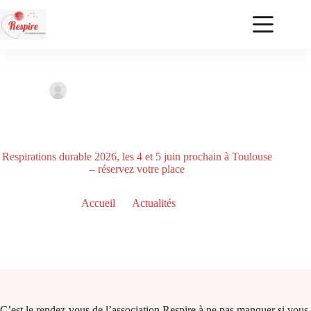
Ghislaine ABBASSI
22 mai, 2026
Actualités
1 commentaire
Respirations durable 2026, les 4 et 5 juin prochain à Toulouse
– réservez votre place
Accueil
Actualités
Respirations durable 2026, les 4 et 5 juin prochain à Toulouse
– réservez votre place
C’est le rendez-vous de l’association Respire à ne pas manquer si vous