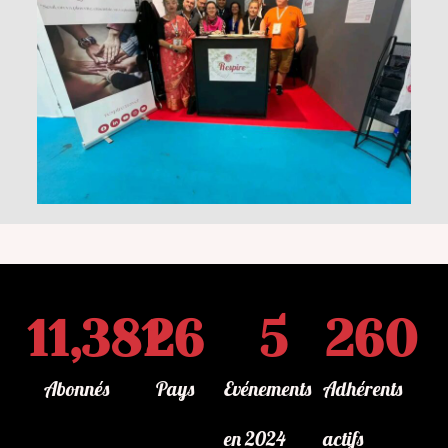
11,381
26
5
260
Abonnés
Pays
Evénements
Adhérents
en 2024
actifs