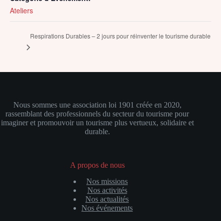
Ateliers
Respirations Durables – 2 jours pour réinventer le tourisme durable
Nous sommes
une association loi 1901 créée en 2020,
rassemblant des professionnels du secteur du tourisme pour
imaginer et promouvoir un tourisme plus vertueux, solidaire et
durable.
A propos de nous
Nos missions
Nos activités
Nos actualités
Nos événements